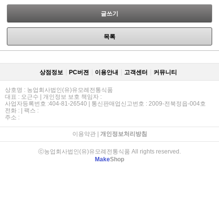
글쓰기
목록
상점정보
PC버젼
이용안내
고객센터
커뮤니티
상호명 : 농업회사법인(유)유모례전통식품
대표 : 오근수 | 개인정보 보호 책임자 :
사업자등록번호 :404-81-26540 | 통신판매업신고번호 : 2009-전북정읍-004호
전화 : | 팩스 :
주소 :
이용약관
|
개인정보처리방침
ⓒ농업회사법인(유)유모례전통식품 All rights reserved.
Make
Shop