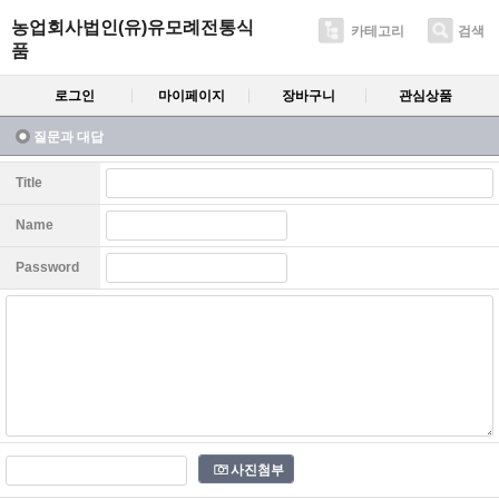
농업회사법인(유)유모례전통식
카테고리
검색
품
로그인
마이페이지
장바구니
관심상품
질문과 대답
Title
Name
Password
사진첨부