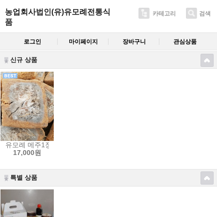
농업회사법인(유)유모례전통식
카테고리
검색
품
로그인
마이페이지
장바구니
관심상품
신규 상품
유모례 메주1장 ( 1.4kg) / 국산콩 / 씨된장, 숯, 고추, 장담기설명서 드
17,000원
특별 상품