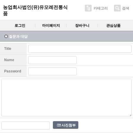
농업회사법인(유)유모례전통식
카테고리
검색
품
로그인
마이페이지
장바구니
관심상품
질문과 대답
Title
Name
Password
사진첨부