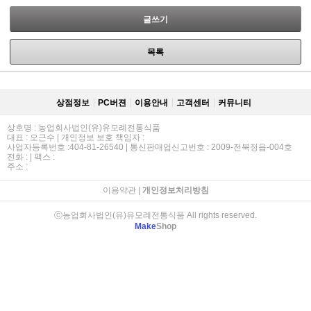
글쓰기
목록
상점정보
PC버젼
이용안내
고객센터
커뮤니티
상호명 : 농업회사법인(유)유모례전통식품
대표 : 오근수 | 개인정보 보호 책임자 :
사업자등록번호 :404-81-26540 | 통신판매업신고번호 : 2009-전북정읍-004호
전화 : | 팩스 :
주소 :
이용약관
|
개인정보처리방침
ⓒ농업회사법인(유)유모례전통식품 All rights reserved.
Make
Shop