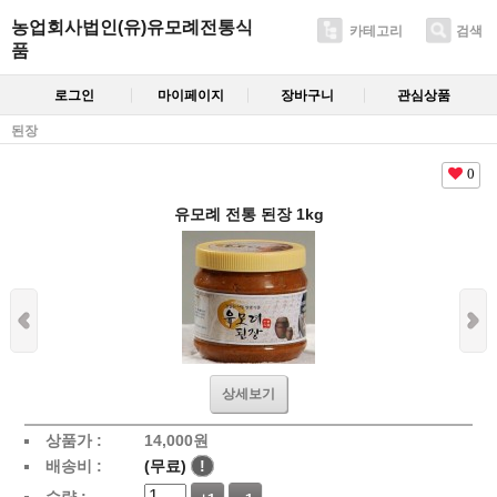
농업회사법인(유)유모례전통식
카테고리
검색
품
로그인
마이페이지
장바구니
관심상품
된장
0
유모례 전통 된장 1kg
상세보기
상품가 :
14,000
원
배송비 :
(무료)
!
수량 :