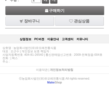
+1
-1
구매하기
장바구니
관심상품
상점정보
PC버젼
이용안내
고객센터
커뮤니티
상호명 : 농업회사법인(유)유모례전통식품
대표 : 오근수 | 개인정보 보호 책임자 :
사업자등록번호 :404-81-26540 | 통신판매업신고번호 : 2009-전북정읍-004호
전화 : | 팩스 :
주소 :
이용약관
|
개인정보처리방침
ⓒ농업회사법인(유)유모례전통식품 All rights reserved.
Make
Shop