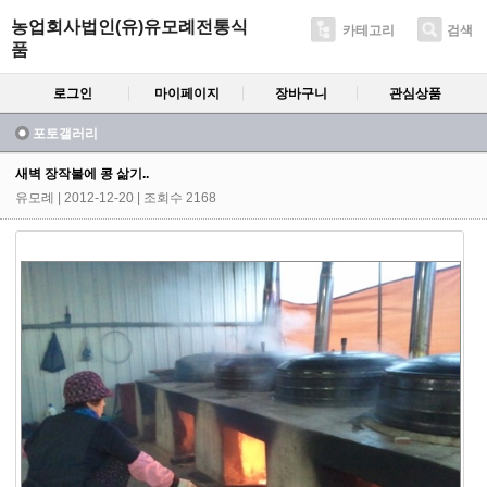
농업회사법인(유)유모례전통식
카테고리
검색
품
로그인
마이페이지
장바구니
관심상품
포토갤러리
새벽 장작불에 콩 삶기..
유모례
| 2012-12-20 | 조회수 2168