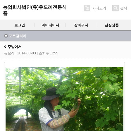
농업회사법인(유)유모례전통식
카테고리
검색
품
로그인
마이페이지
장바구니
관심상품
포토갤러리
여주밭에서
유모례
| 2014-08-03 | 조회수 1255