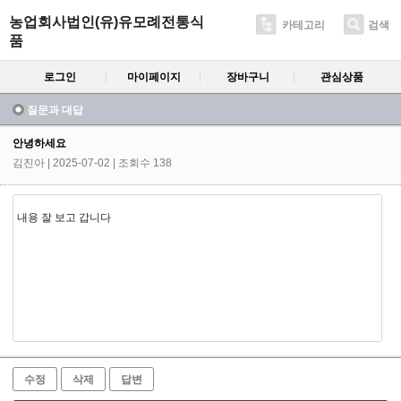
농업회사법인(유)유모례전통식
카테고리
검색
품
로그인
마이페이지
장바구니
관심상품
질문과 대답
안녕하세요
김진아
| 2025-07-02 | 조회수 138
내용 잘 보고 갑니다
수정
삭제
답변