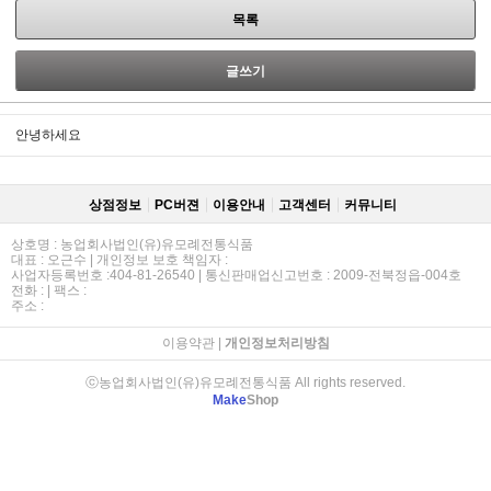
목록
글쓰기
안녕하세요
상점정보
PC버젼
이용안내
고객센터
커뮤니티
상호명 : 농업회사법인(유)유모례전통식품
대표 : 오근수 | 개인정보 보호 책임자 :
사업자등록번호 :404-81-26540 | 통신판매업신고번호 : 2009-전북정읍-004호
전화 : | 팩스 :
주소 :
이용약관
|
개인정보처리방침
ⓒ농업회사법인(유)유모례전통식품 All rights reserved.
Make
Shop