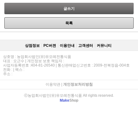
글쓰기
목록
상점정보
PC버젼
이용안내
고객센터
커뮤니티
상호명 : 농업회사법인(유)유모례전통식품
대표 : 오근수 | 개인정보 보호 책임자 :
사업자등록번호 :404-81-26540 | 통신판매업신고번호 : 2009-전북정읍-004호
전화 : | 팩스 :
주소 :
이용약관
|
개인정보처리방침
ⓒ농업회사법인(유)유모례전통식품 All rights reserved.
Make
Shop