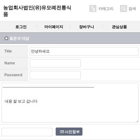
농업회사법인(유)유모례전통식
카테고리
검색
품
로그인
마이페이지
장바구니
관심상품
질문과 대답
Title
Name
Password
사진첨부