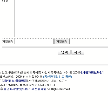
내 용
파일첨부
 농업회사법인(유)유모례전통식품 사업자등록번호 : 404-81-26540
[사업자정보확인]
신고번호 : 2009-전북정읍-004호
(통신판매업신고 확인)
관
] [
개인정보 취급방침
] 개인정보담당자 :
대표 : 오근수
지 : 전라북도 정읍시 정우면 대서 2길 8-11
t ⓒ
농업회사법인(유)유모례전통식품
All Rights Reserved.