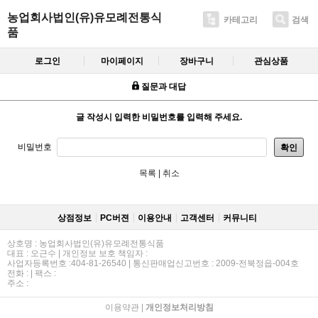
농업회사법인(유)유모례전통식
카테고리
검색
품
로그인
마이페이지
장바구니
관심상품
질문과 대답
글 작성시 입력한 비밀번호를 입력해 주세요.
비밀번호
확인
목록
|
취소
상점정보
PC버젼
이용안내
고객센터
커뮤니티
상호명 : 농업회사법인(유)유모례전통식품
대표 : 오근수 | 개인정보 보호 책임자 :
사업자등록번호 :404-81-26540 | 통신판매업신고번호 : 2009-전북정읍-004호
전화 : | 팩스 :
주소 :
이용약관
|
개인정보처리방침