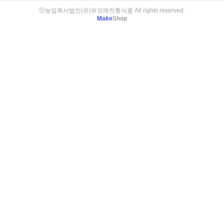
ⓒ농업회사법인(유)유모례전통식품 All rights reserved.
Make
Shop